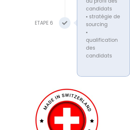
du profil des
candidats
▪ stratégie de
ETAPE 6
sourcing
▪
qualification
des
candidats